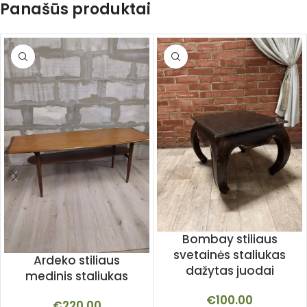
Panašūs produktai
Bombay stiliaus
svetainės staliukas
Ardeko stiliaus
dažytas juodai
medinis staliukas
€
100.00
€
220.00