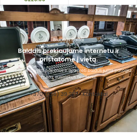
Brandūs Baldai
Baldais prekiaujame internetu ir
pristatome į vietą.
Kviečiame atvykti pas mus ir apžiūrėti baldus jums patogiu
metu, susisiekus telefonu.
+370 (656) 39 287
Kontaktai