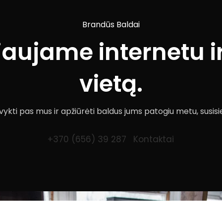
Brandūs Baldai
iaujame internetu ir
vietą.
ykti pas mus ir apžiūrėti baldus jums patogiu metu, susisi
+370 (656) 39 287
Kontaktai