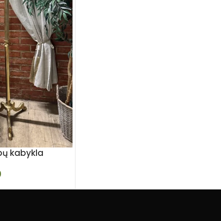
bų kabykla
0