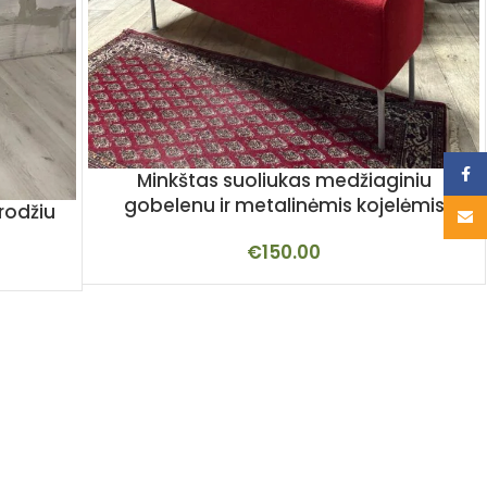
Face
Minkštas suoliukas medžiaginiu
gobelenu ir metalinėmis kojelėmis
rodžiu
Email
€
150.00