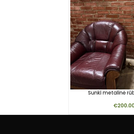
Sunki metalinė rū
€
200.0