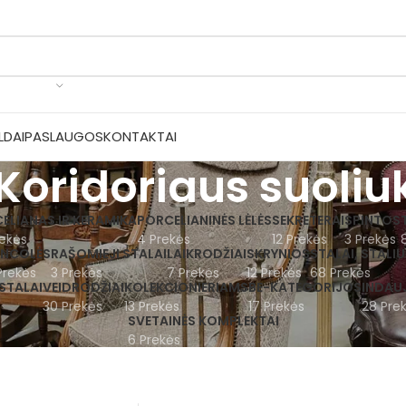
LDAI
PASLAUGOS
KONTAKTAI
Koridoriaus suoliu
ELIANAS IR KERAMIKA
PORCELIANINĖS LĖLĖS
SEKRETERAI
SPINTOS
ekės
4 Prekės
12 Prekės
3 Prekės
NCOLĖS
RAŠOMIEJI STALAI
LAIKRODŽIAI
SKRYNIOS
STALAI, STALIU
Prekės
3 Prekės
7 Prekės
12 Prekės
68 Prekės
STALAI
VEIDRODŽIAI
KOLEKCIONIERIAMS
BE-KATEGORIJOS
INDAU
30 Prekės
13 Prekės
17 Prekės
28 Pre
SVETAINĖS KOMPLEKTAI
6 Prekės