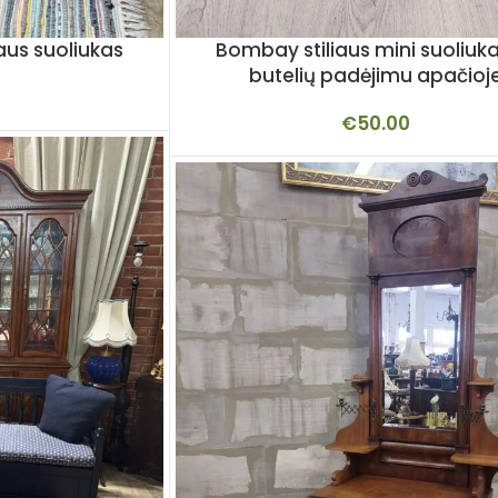
aus suoliukas
Bombay stiliaus mini suoliuka
butelių padėjimu apačioj
€
50.00