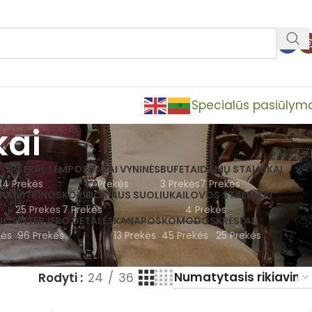
Specialūs pasiūlym
kai
TORŠERAI, LEMPOS
BARAI VYNINĖS
BUFETAI
DAMŲ STALIUKAI
84 Prekės
7 Prekės
3 Prekės
7 Prekės
KAI
VITRINOS
KORIDORIAUS SUOLIUKAI
LOVOS STALIUKAI
25 Prekės
7 Prekės
4 Prekės
JOS
INTERJERO DETALĖS
KANAPOS
KOMODOS
KRĖSLAI
kės
96 Prekės
13 Prekės
45 Prekės
25 Prekės
Rodyti
24
36