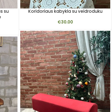
s su
Koridoriaus kabykla su veidroduku
e
€
30.00