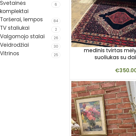
Svetainės
6
komplektai
Toršerai, lempos
84
TV staliukai
2
Valgomojo stalai
26
Veidrodžiai
30
medinis tvirtas mėl
Vitrinos
25
suoliukas su da
€
350.0