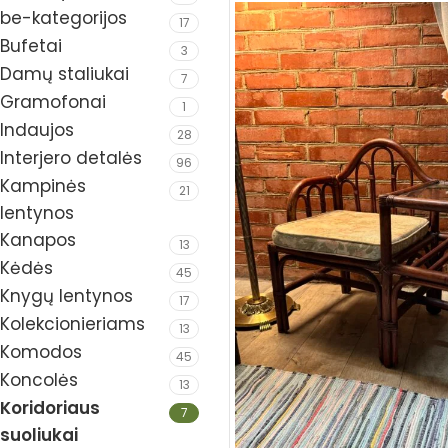
be-kategorijos
17
Bufetai
3
Damų staliukai
7
Gramofonai
1
Indaujos
28
Interjero detalės
96
Kampinės
21
lentynos
Kanapos
13
Kėdės
45
Knygų lentynos
17
Kolekcionieriams
13
Komodos
45
Koncolės
13
Koridoriaus
7
suoliukai