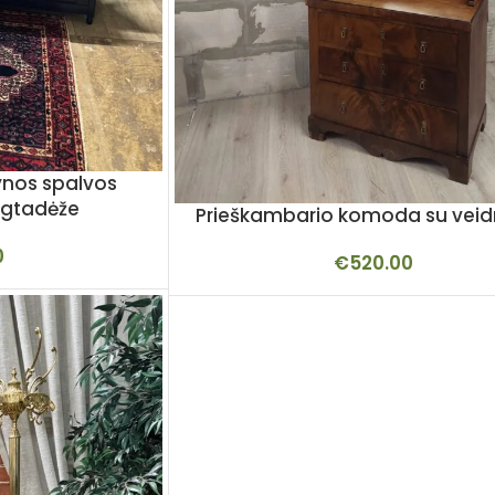
ynos spalvos
igtadėže
Prieškambario komoda su veid
0
€
520.00