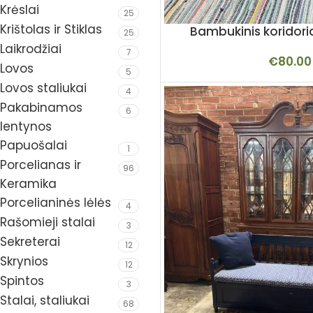
Krėslai
25
Krištolas ir Stiklas
Bambukinis koridori
25
Laikrodžiai
7
€
80.00
Lovos
5
Lovos staliukai
4
Pakabinamos
6
lentynos
Papuošalai
1
Porcelianas ir
96
Keramika
Porcelianinės lėlės
4
Rašomieji stalai
3
Sekreterai
12
Skrynios
12
Spintos
3
Stalai, staliukai
68