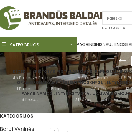
KATEGORIJA
PAGRINDINIS
NAUJIENOS
BA
KATEGORIJOS
KĖDĖS
KRIŠTOLAS IR STIKLAS
LOVOS
PAPUOŠALAI
PORC
45 Prekės
25 Prekės
5 Prekės
1 Prekė
96 Pr
GRAMOFONAI
KAMPINĖS LENTYNOS
KNYGŲ LENTYNOS
KO
1 Prekė
21 Prekė
17 Prekės
13 
PAKABINAMOS LENTYNOS
TV STALIUKAI
VALGOMOJO 
6 Prekės
2 Prekės
26 Prekės
KATEGORIJOS
Barai Vyninės
7