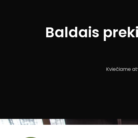
Baldais prek
Kviečiame atv