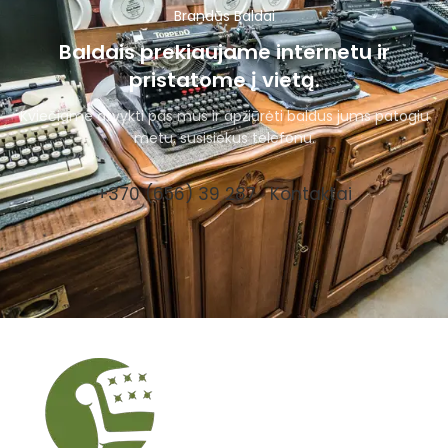
Brandūs Baldai
Baldais prekiaujame internetu ir
pristatome į vietą.
Kviečiame atvykti pas mus ir apžiūrėti baldus jums patogiu
metu, susisiekus telefonu.
+370 (656) 39 287
Kontaktai