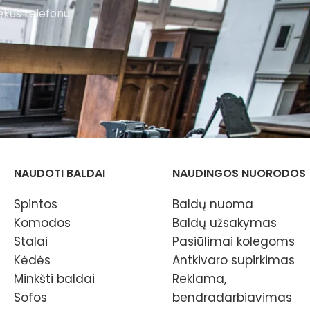
ekus telefonu.
NAUDOTI BALDAI
NAUDINGOS NUORODOS
Spintos
Baldų nuoma
Komodos
Baldų užsakymas
Stalai
Pasiūlimai kolegoms
Kėdės
Antkivaro supirkimas
Minkšti baldai
Reklama,
Sofos
bendradarbiavimas