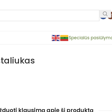
Specialūs pasiūlym
staliukas
užduoti klausimą apie šį produktą