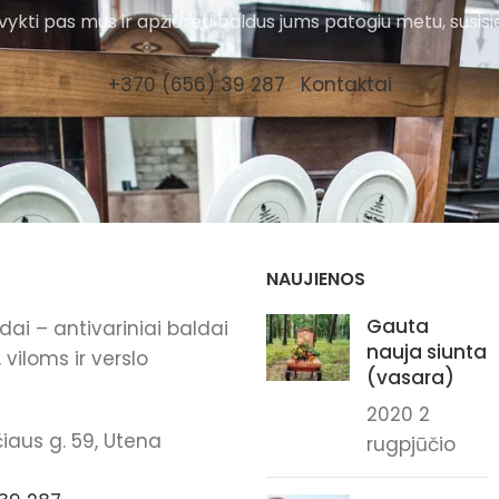
ykti pas mus ir apžiūrėti baldus jums patogiu metu, susisi
+370 (656) 39 287
Kontaktai
NAUJIENOS
Gauta
ai – antivariniai baldai
nauja siunta
viloms ir verslo
(vasara)
2020 2
iaus g. 59, Utena
rugpjūčio