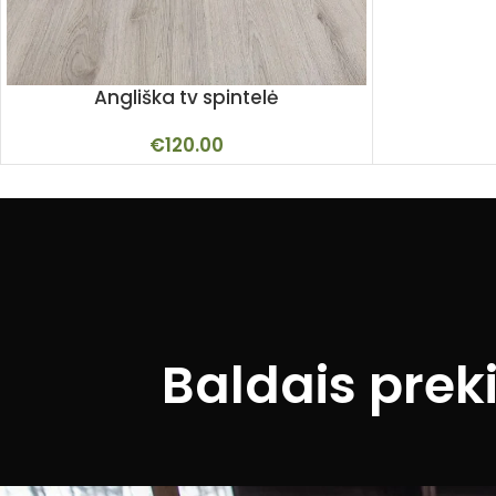
Angliška tv spintelė
€
120.00
Baldais prek