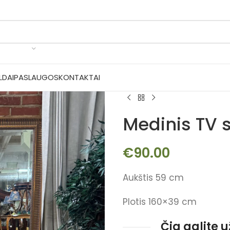
LDAI
PASLAUGOS
KONTAKTAI
Medinis TV 
€
90.00
Aukštis 59 cm
Plotis 160×39 cm
Čia galite 