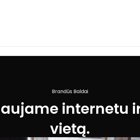
Brandūs Baldai
iaujame internetu ir
vietą.