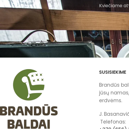
Kviečiame atv
SUSISIEKIME
Brandūs bald
jūsų namas, 
erdvėms.
J. Basanavič
Telefonas: