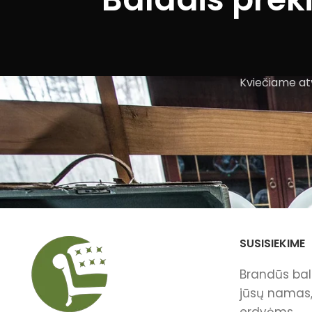
Kviečiame atv
SUSISIEKIME
Brandūs bald
jūsų namas, 
erdvėms.