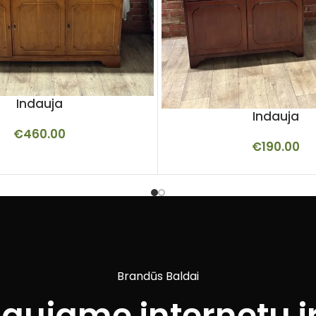
Indauja
Indauja
€
460.00
€
190.00
Brandūs Baldai
iaujame internetu ir