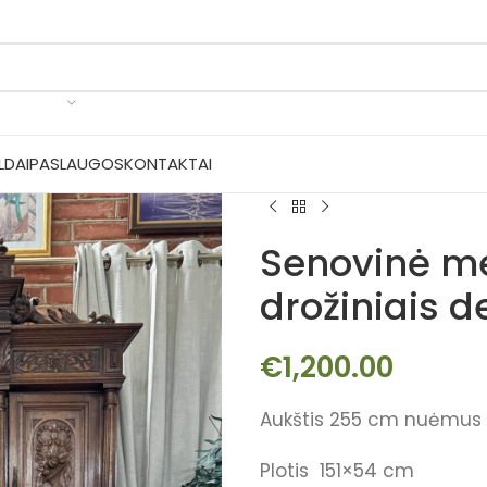
LDAI
PASLAUGOS
KONTAKTAI
Senovinė me
drožiniais 
€
1,200.00
Aukštis 255 cm nuėmus k
Plotis 151×54 cm