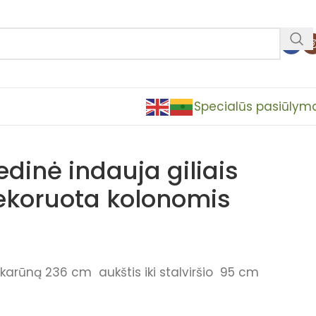
Specialūs pasiūlym
dinė indauja giliais
dekoruota kolonomis
arūną 236 cm aukštis iki stalviršio 95 cm