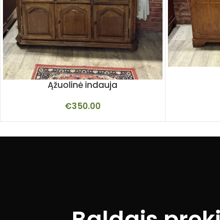
Ąžuolinė indauja
€
350.00
Baldais prek