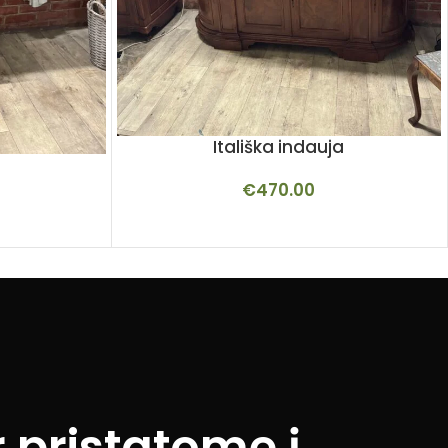
Itališka indauja
€
470.00
 pristatome į