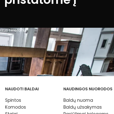
ekus telefonu.
NAUDOTI BALDAI
NAUDINGOS NUORODOS
Spintos
Baldų nuoma
Komodos
Baldų užsakymas
Stalai
Pasiūlimai kolegoms