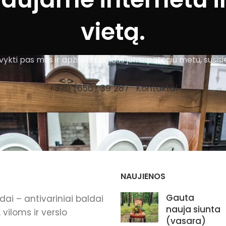
vietą.
ykti pas mus ir apžiūrėti baldus jums patogiu metu, susisi
+370 (656) 39 287
Kontaktai
NAUJIENOS
Gauta
ai – antivariniai baldai
nauja siunta
viloms ir verslo
(vasara)