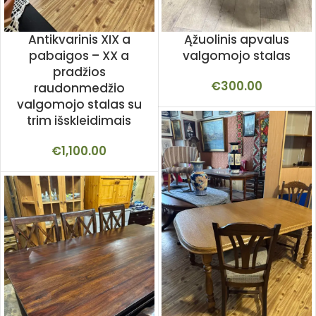
Antikvarinis XIX a
Ąžuolinis apvalus
pabaigos – XX a
valgomojo stalas
pradžios
€
300.00
raudonmedžio
valgomojo stalas su
trim išskleidimais
€
1,100.00