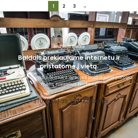
1
2
3
→
Brandūs Baldai
Baldais prekiaujame internetu ir
pristatome į vietą.
Kviečiame atvykti pas mus ir apžiūrėti baldus jums patogiu
metu, susisiekus telefonu.
+370 (656) 39 287
Kontaktai