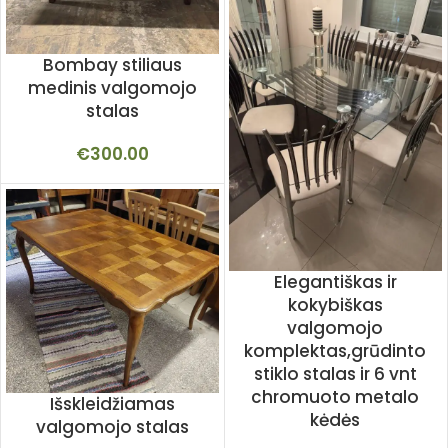
Bombay stiliaus
medinis valgomojo
stalas
€
300.00
Elegantiškas ir
kokybiškas
valgomojo
komplektas,grūdinto
stiklo stalas ir 6 vnt
chromuoto metalo
Išskleidžiamas
kėdės
valgomojo stalas