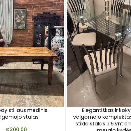
y stiliaus medinis
Elegantiškas ir kok
lgomojo stalas
valgomojo komplektas
stiklo stalas ir 6 vnt
€
300.00
metalo kėdė