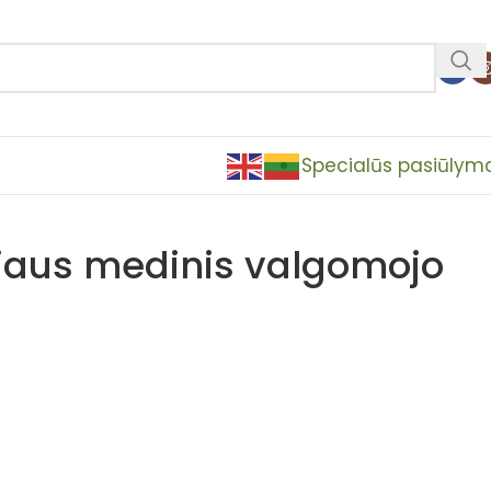
Specialūs pasiūlym
iaus medinis valgomojo