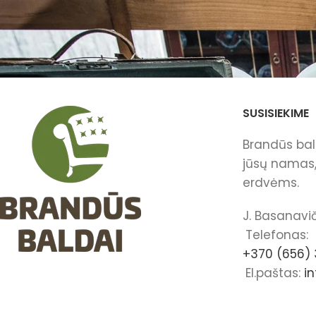
SUSISIEKIME
Brandūs bald
jūsų namas, 
erdvėms.
J. Basanavič
Telefonas:
+370 (656) 
El.paštas:
i