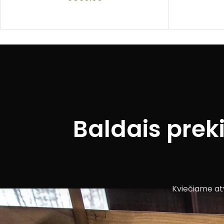
Baldais prek
Kviečiame atv