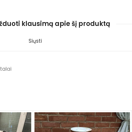
užduoti klausimą apie šį produktą
Siųsti
talai