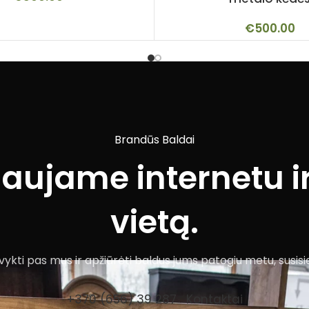
€
500.00
Brandūs Baldai
iaujame internetu ir
vietą.
ykti pas mus ir apžiūrėti baldus jums patogiu metu, susisi
+370 (656) 39 287
Kontaktai