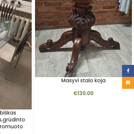
Face
Masyvi stalo koja
Email
€
130.00
ybiškas
,grūdinto
 chromuoto
s