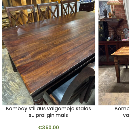
Bombay stiliaus valgomojo stalas
Bomba
su prailginimais
va
€
350.00