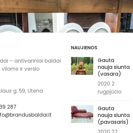
NAUJIENOS
Gauta
ai – antivariniai baldai
nauja siunta
viloms ir verslo
(vasara)
2020 2
iaus g. 59, Utena
rugpjūčio
39 287
Gauta
nfo@brandusbaldai.lt
nauja siunta
(pavasaris)
2020 27