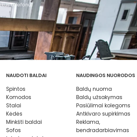
ekus telefonu.
NAUDOTI BALDAI
NAUDINGOS NUORODOS
Spintos
Baldų nuoma
Komodos
Baldų užsakymas
Stalai
Pasiūlimai kolegoms
Kėdės
Antkivaro supirkimas
Minkšti baldai
Reklama,
Sofos
bendradarbiavimas