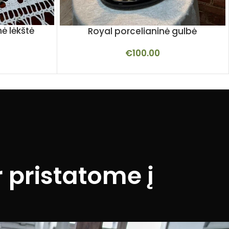
ė lėkštė
Royal porcelianinė gulbė
€
100.00
 pristatome į