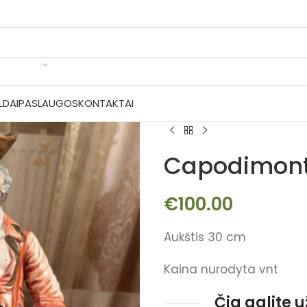
LDAI
PASLAUGOS
KONTAKTAI
Capodimont
€
100.00
Aukštis 30 cm
Kaina nurodyta vnt
Čia galite 