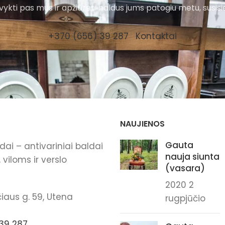
ykti pas mus ir apžiūrėti baldus jums patogiu metu, susisi
+370 (656) 39 287
Kontaktai
NAUJIENOS
Gauta
ai – antivariniai baldai
nauja siunta
viloms ir verslo
(vasara)
2020 2
iaus g. 59, Utena
rugpjūčio
39 287