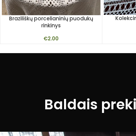
Kolekci
Braziliškų porcelianinių puodukų
rinkinys
€
2.00
Baldais prek