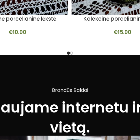
nė porcelianinė lėkštė
Kolekcinė porcelianin
€
10.00
€
15.00
Brandūs Baldai
iaujame internetu ir
vietą.