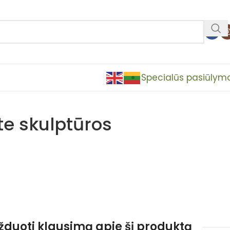
Specialūs pasiūlym
e skulptūros
užduoti klausimą apie šį produktą