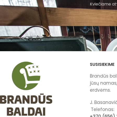
Kviečiame atv
SUSISIEKIME
Brandūs bald
jūsų namas, 
erdvėms.
J. Basanavič
Telefonas:
+370 (656) 