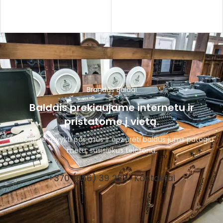
Brandūs Baldai
Baldais prekiaujame internetu ir
pristatome į vietą.
Kviečiame atvykti pas mus ir apžiūrėti baldus jums patogiu
metu, susisiekus telefonu.
+370 (656) 39 287
Kontaktai