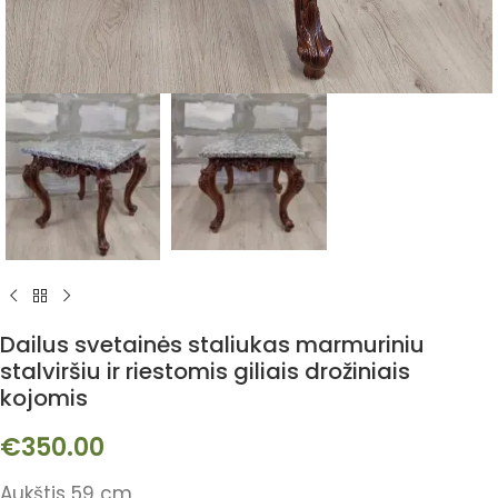
Dailus svetainės staliukas marmuriniu
stalviršiu ir riestomis giliais drožiniais
kojomis
€
350.00
Aukštis 59 cm