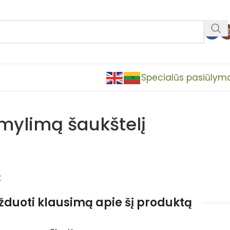
Specialūs pasiūlym
 mylimą šaukštelį
t
užduoti klausimą apie šį produktą