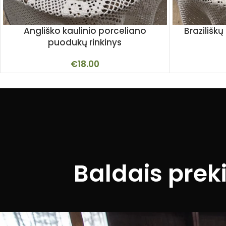
Angliško kaulinio porceliano
Brazilišk
puodukų rinkinys
€
18.00
Baldais prek