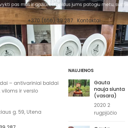
ykti pas mus ir apžiūrėti baldus jums patogiu metu, susisi
+370 (656) 39 287
Kontaktai
NAUJIENOS
Gauta
ai – antivariniai baldai
nauja siunta
viloms ir verslo
(vasara)
2020 2
iaus g. 59, Utena
rugpjūčio
39 287