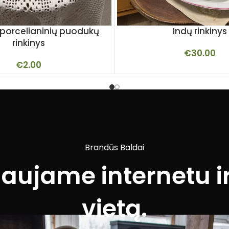
ų porcelianinių puodukų
Indų rinkinys
rinkinys
€
30.00
€
2.00
Brandūs Baldai
iaujame internetu ir
vietą.