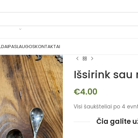
LDAI
PASLAUGOS
KONTAKTAI
Išsirink sau
€
4.00
Visi šaukšteliai po 4 evn
Čia galite 