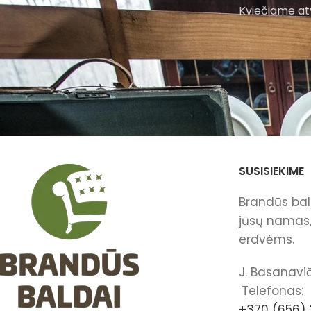
Kviečiame atv
SUSISIEKIME
Brandūs bald
jūsų namas, 
erdvėms.
J. Basanavič
Telefonas:
+370 (656) 