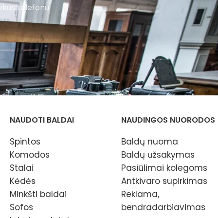
ekus telefonu.
NAUDOTI BALDAI
NAUDINGOS NUORODOS
Spintos
Baldų nuoma
Komodos
Baldų užsakymas
Stalai
Pasiūlimai kolegoms
Kėdės
Antkivaro supirkimas
Minkšti baldai
Reklama,
Sofos
bendradarbiavimas