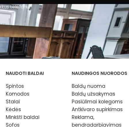
ekus telefonu.
NAUDOTI BALDAI
NAUDINGOS NUORODOS
Spintos
Baldų nuoma
Komodos
Baldų užsakymas
Stalai
Pasiūlimai kolegoms
Kėdės
Antkivaro supirkimas
Minkšti baldai
Reklama,
Sofos
bendradarbiavimas