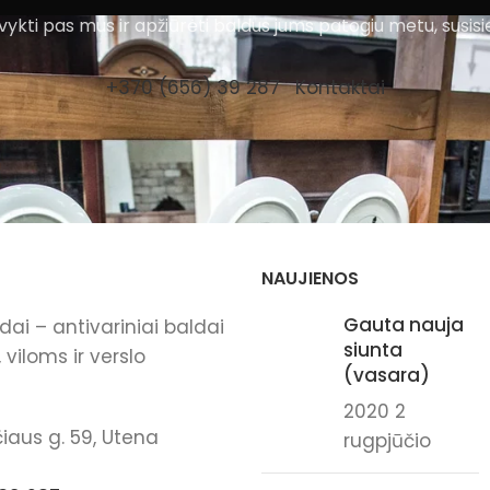
ykti pas mus ir apžiūrėti baldus jums patogiu metu, susisi
+370 (656) 39 287
Kontaktai
NAUJIENOS
Gauta nauja
ai – antivariniai baldai
siunta
viloms ir verslo
(vasara)
2020 2
iaus g. 59, Utena
rugpjūčio