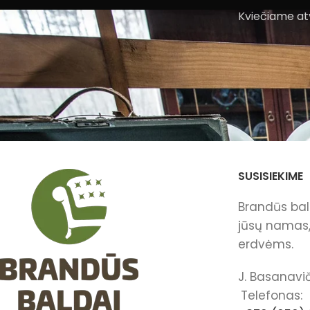
Kviečiame atv
SUSISIEKIME
Brandūs bald
jūsų namas, 
erdvėms.
J. Basanavič
Telefonas: