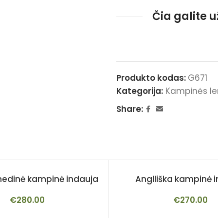
Čia galite 
Produkto kodas:
G671
Kategorija:
Kampinės le
Share:
medinė kampinė indauja
Anglliška kampinė 
€
280.00
€
270.00