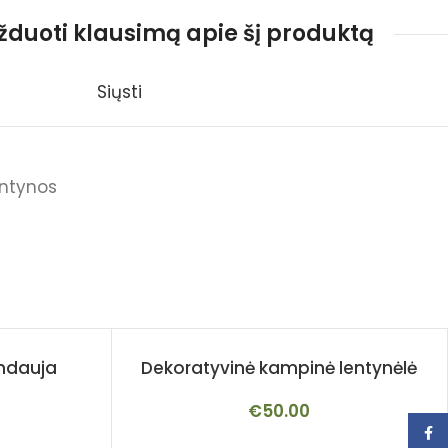
užduoti klausimą apie šį produktą
Siųsti
ntynos
indauja
Dekoratyvinė kampinė lentynėlė
€
50.00
Face