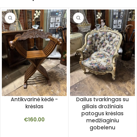
Antikvarinė kėdė -
Dailus tvarkingas su
krėslas
giliais drožiniais
patogus krėslas
€
160.00
medžiaginiu
gobelenu