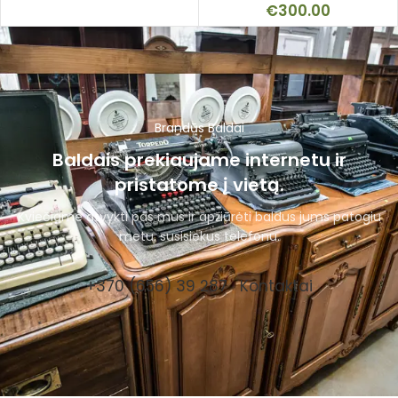
€
300.00
Brandūs Baldai
Baldais prekiaujame internetu ir
pristatome į vietą.
Kviečiame atvykti pas mus ir apžiūrėti baldus jums patogiu
metu, susisiekus telefonu.
+370 (656) 39 287
Kontaktai