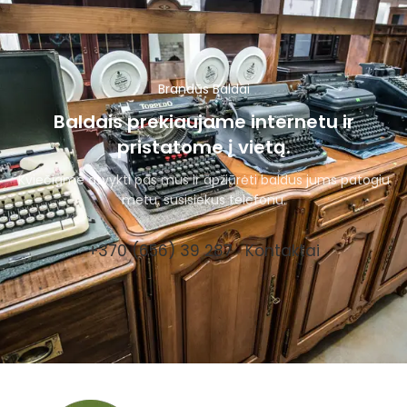
Brandūs Baldai
Baldais prekiaujame internetu ir
pristatome į vietą.
Kviečiame atvykti pas mus ir apžiūrėti baldus jums patogiu
metu, susisiekus telefonu.
+370 (656) 39 287
Kontaktai