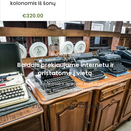
kolonomis iš šonų
€
320.00
Brandūs Baldai
Baldais prekiaujame internetu ir
pristatome į vietą.
Kviečiame atvykti pas mus ir apžiūrėti baldus jums patogiu
metu, susisiekus telefonu.
+370 (656) 39 287
Kontaktai