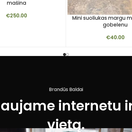
mašina
€
250.00
Mini suoliukas margu m
gobelenu
€
40.00
Brandūs Baldai
iaujame internetu ir
vietą.