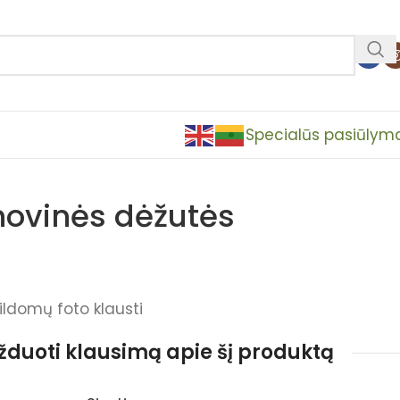
Specialūs pasiūlym
ovinės dėžutės
ildomų foto klausti
užduoti klausimą apie šį produktą