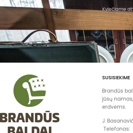
Kviečiame atv
SUSISIEKIME
Brandūs bald
jūsų namas, 
erdvėms.
J. Basanavič
Telefonas: