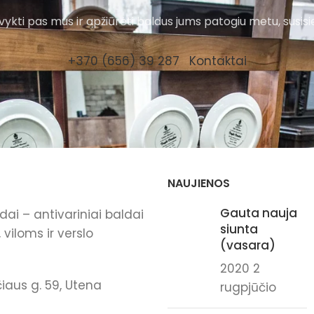
ykti pas mus ir apžiūrėti baldus jums patogiu metu, susisi
+370 (656) 39 287
Kontaktai
NAUJIENOS
Gauta nauja
ai – antivariniai baldai
siunta
viloms ir verslo
(vasara)
2020 2
iaus g. 59, Utena
rugpjūčio