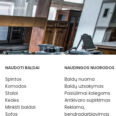
ekus telefonu.
NAUDOTI BALDAI
NAUDINGOS NUORODOS
Spintos
Baldų nuoma
Komodos
Baldų užsakymas
Stalai
Pasiūlimai kolegoms
Kėdės
Antkivaro supirkimas
Minkšti baldai
Reklama,
Sofos
bendradarbiavimas