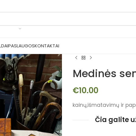
LDAI
PASLAUGOS
KONTAKTAI
Medinės sen
€
10.00
kainų,išmatavimų ir pap
Čia galite 