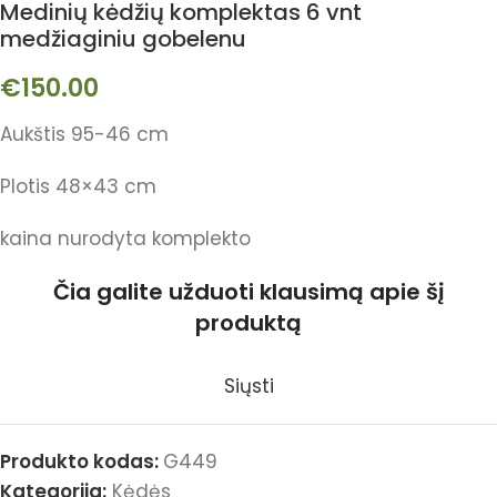
Medinių kėdžių komplektas 6 vnt
medžiaginiu gobelenu
€
150.00
Aukštis 95-46 cm
Plotis 48×43 cm
kaina nurodyta komplekto
Čia galite užduoti klausimą apie šį
produktą
Siųsti
Produkto kodas:
G449
Kategorija:
Kėdės