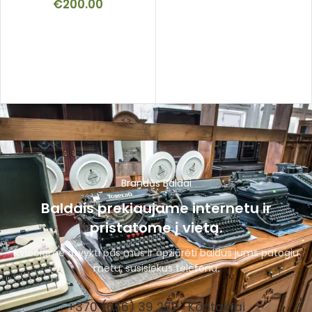
€
200.00
Brandūs Baldai
Baldais prekiaujame internetu ir
pristatome į vietą.
Kviečiame atvykti pas mus ir apžiūrėti baldus jums patogiu
metu, susisiekus telefonu.
+370 (656) 39 287
Kontaktai