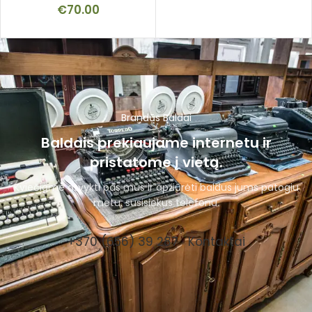
€
70.00
Brandūs Baldai
Baldais prekiaujame internetu ir
pristatome į vietą.
Kviečiame atvykti pas mus ir apžiūrėti baldus jums patogiu
metu, susisiekus telefonu.
+370 (656) 39 287
Kontaktai