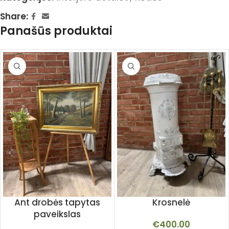
Share:
Panašūs produktai
Ant drobės tapytas
Krosnelė
paveikslas
€
400.00