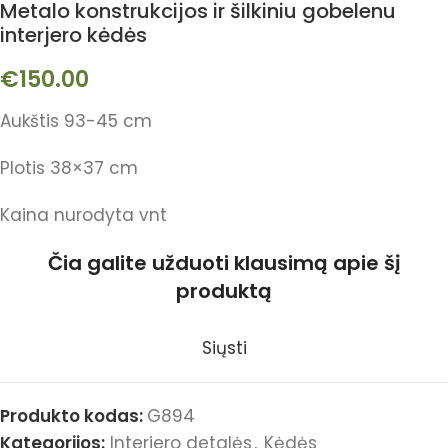
Metalo konstrukcijos ir šilkiniu gobelenu
interjero kėdės
€
150.00
Aukštis 93-45 cm
Plotis 38×37 cm
Kaina nurodyta vnt
Čia galite užduoti klausimą apie šį
produktą
Siųsti
Produkto kodas:
G894
Kategorijos:
Interjero detalės
,
Kėdės