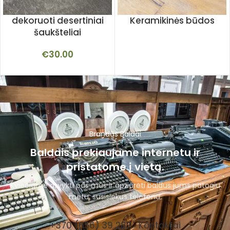
dekoruoti desertiniai
Keramikinės būdos
šaukšteliai
€
30.00
Brandūs Baldai
Baldais prekiaujame internetu ir
pristatome į vietą.
Kviečiame atvykti pas mus ir apžiūrėti baldus jums patogiu
metu, susisiekus telefonu.
+370 (656) 39 287
Kontaktai