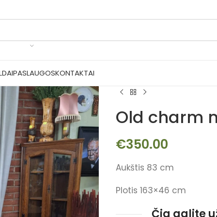
LDAI
PASLAUGOS
KONTAKTAI
Old charm 
€
350.00
Aukštis 83 cm
Plotis 163×46 cm
Čia galite 