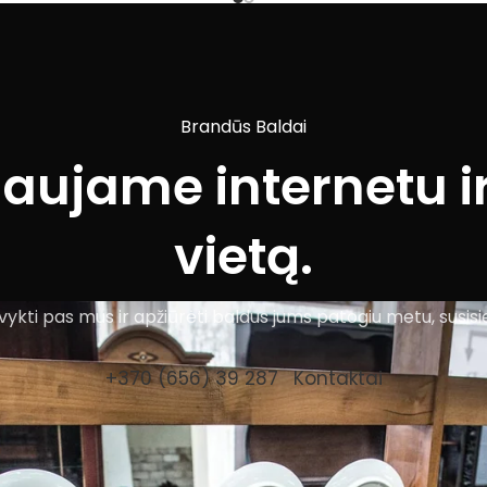
Brandūs Baldai
iaujame internetu ir
vietą.
ykti pas mus ir apžiūrėti baldus jums patogiu metu, susisi
+370 (656) 39 287
Kontaktai