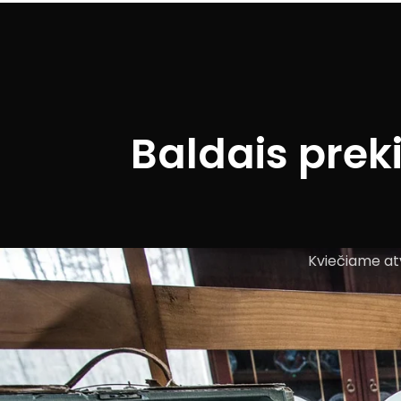
Baldais prek
Kviečiame atv