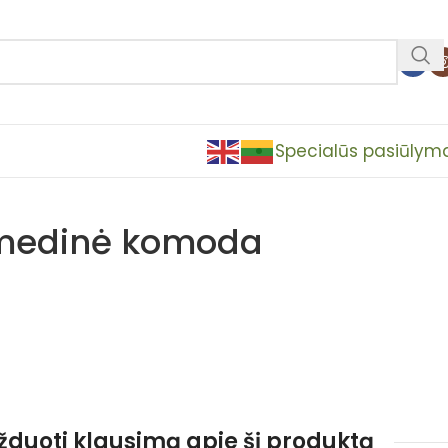
Specialūs pasiūlym
medinė komoda
užduoti klausimą apie šį produktą