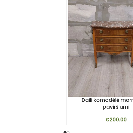
Daili komodėlė mar
paviršiumi
€
200.00