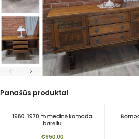
Panašūs produktai
1960-1970 m medinė komoda
Bombay
bareliu
€
650.00