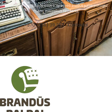
Kviečiame atvykti pas mus ir apžiūrėti baldus jums patogiu
metu, susisiekus telefonu.
+370 (656) 39 287
Kontaktai