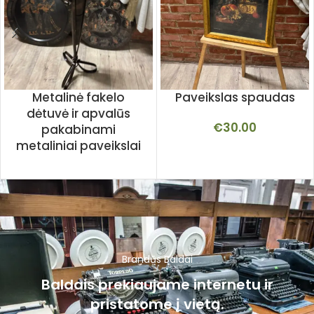
Metalinė fakelo
Paveikslas spaudas
dėtuvė ir apvalūs
€
30.00
pakabinami
metaliniai paveikslai
Brandūs Baldai
Baldais prekiaujame internetu ir
pristatome į vietą.