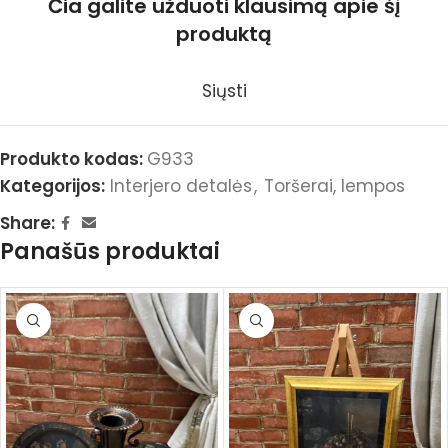
Čia galite užduoti klausimą apie šį
produktą
Siųsti
Produkto kodas:
G933
Kategorijos:
Interjero detalės
,
Toršerai, lempos
Share:
Panašūs produktai