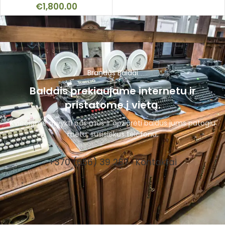
€
1,800.00
Brandūs Baldai
Baldais prekiaujame internetu ir
pristatome į vietą.
Kviečiame atvykti pas mus ir apžiūrėti baldus jums patogiu
metu, susisiekus telefonu.
+370 (656) 39 287
Kontaktai