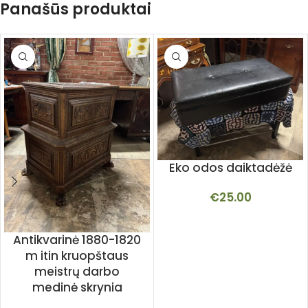
Panašūs produktai
Eko odos daiktadėžė
€
25.00
Antikvarinė 1880-1820
m itin kruopštaus
meistrų darbo
medinė skrynia