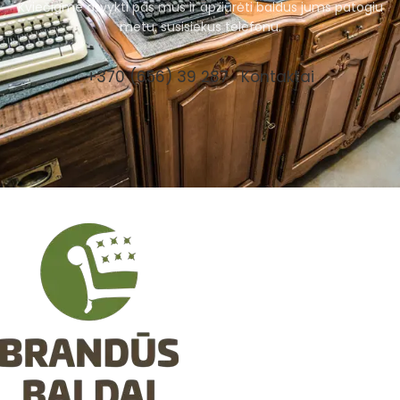
Kviečiame atvykti pas mus ir apžiūrėti baldus jums patogiu
metu, susisiekus telefonu.
+370 (656) 39 287
Kontaktai