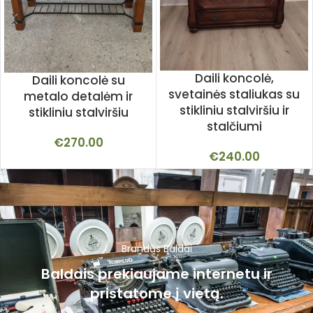
Daili koncolė,
Daili koncolė su
svetainės staliukas su
metalo detalėm ir
stikliniu stalviršiu ir
stikliniu stalviršiu
stalčiumi
€
270.00
€
240.00
Brandūs Baldai
Baldais prekiaujame internetu ir
pristatome į vietą.