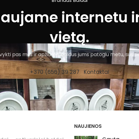
Brandūs Baldai
iaujame internetu ir
vietą.
ykti pas mus ir apžiūrėti baldus jums patogiu metu, susisi
+370 (656) 39 287
Kontaktai
NAUJIENOS