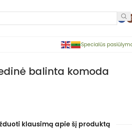
Specialūs pasiūlym
edinė balinta komoda
užduoti klausimą apie šį produktą