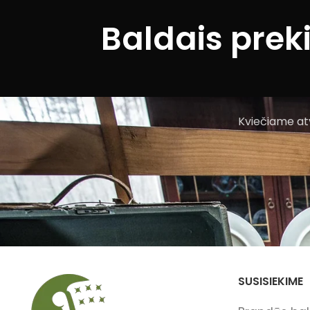
Baldais prek
Kviečiame atv
SUSISIEKIME