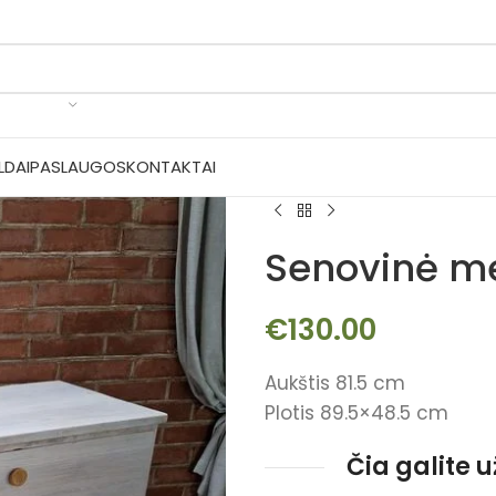
LDAI
PASLAUGOS
KONTAKTAI
Senovinė m
€
130.00
Aukštis 81.5 cm
Plotis 89.5×48.5 cm
Čia galite 