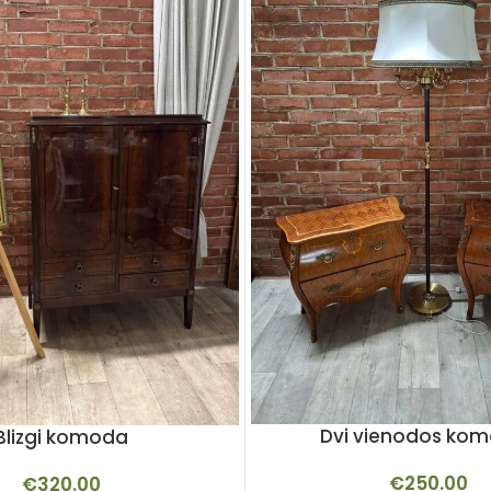
Dvi vienodos ko
Blizgi komoda
€
250.00
€
320.00