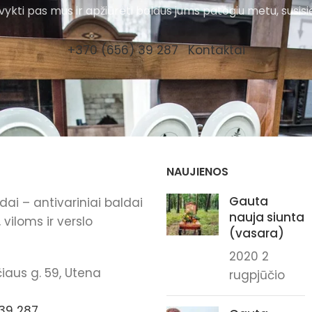
ykti pas mus ir apžiūrėti baldus jums patogiu metu, susisi
+370 (656) 39 287
Kontaktai
NAUJIENOS
Gauta
ai – antivariniai baldai
nauja siunta
viloms ir verslo
(vasara)
2020 2
iaus g. 59, Utena
rugpjūčio
39 287