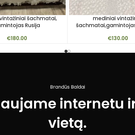
vintažiniai šachmatai,
mediniai vintaži
mintojas Rusija
šachmatai,gamintojas 
€
180.00
€
130.00
Brandūs Baldai
iaujame internetu ir
vietą.