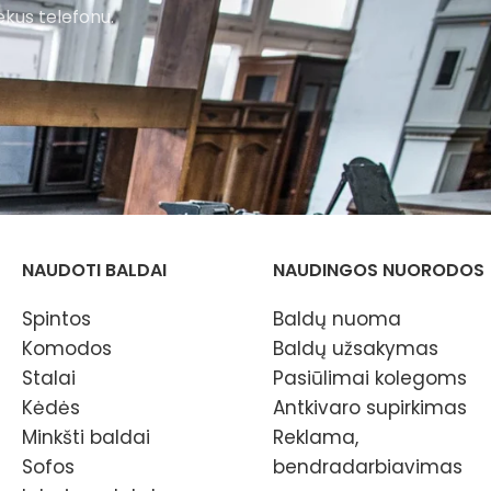
ekus telefonu.
NAUDOTI BALDAI
NAUDINGOS NUORODOS
Spintos
Baldų nuoma
Komodos
Baldų užsakymas
Stalai
Pasiūlimai kolegoms
Kėdės
Antkivaro supirkimas
Minkšti baldai
Reklama,
Sofos
bendradarbiavimas