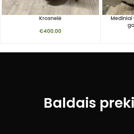
Krosnelė
Mediniai 
ga
€
400.00
Baldais prek