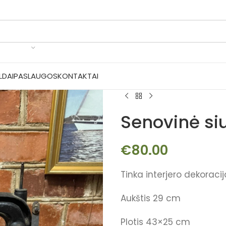
LDAI
PASLAUGOS
KONTAKTAI
Senovinė s
€
80.00
Tinka interjero dekoracij
Aukštis 29 cm
Plotis 43×25 cm