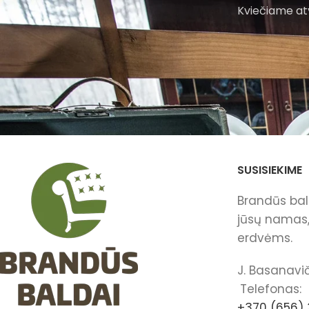
Kviečiame atv
SUSISIEKIME
Brandūs bald
jūsų namas, 
erdvėms.
J. Basanavič
Telefonas:
+370 (656) 