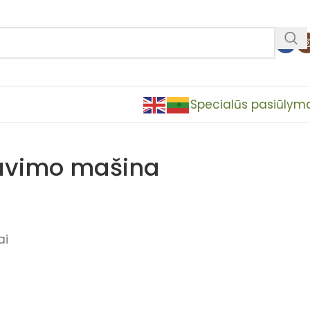
Specialūs pasiūlym
iuvimo mašina
ai