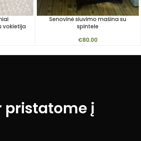
niai
Senovinė siuvimo mašina su
vokietija
spintele
€
80.00
 pristatome į