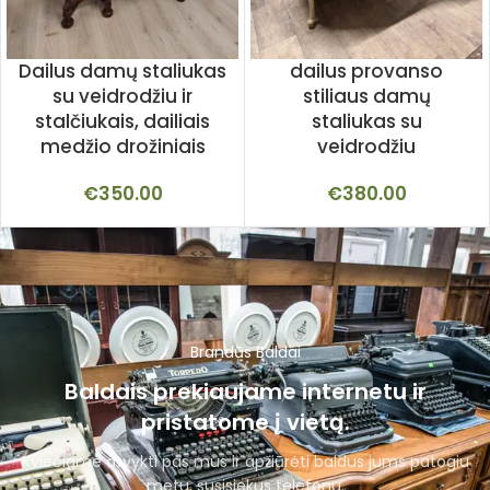
Dailus damų staliukas
dailus provanso
su veidrodžiu ir
stiliaus damų
stalčiukais, dailiais
staliukas su
medžio drožiniais
veidrodžiu
€
350.00
€
380.00
Brandūs Baldai
Baldais prekiaujame internetu ir
pristatome į vietą.
Kviečiame atvykti pas mus ir apžiūrėti baldus jums patogiu
metu, susisiekus telefonu.