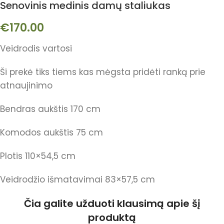
Senovinis medinis damų staliukas
€
170.00
Veidrodis vartosi
Ši prekė tiks tiems kas mėgsta pridėti ranką prie
atnaujinimo
Bendras aukštis 170 cm
Komodos aukštis 75 cm
Plotis 110×54,5 cm
Veidrodžio išmatavimai 83×57,5 cm
Čia galite užduoti klausimą apie šį
produktą