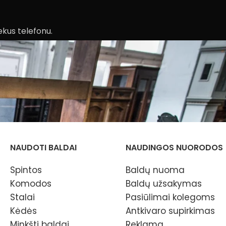
ekus telefonu.
NAUDOTI BALDAI
NAUDINGOS NUORODOS
Spintos
Baldų nuoma
Komodos
Baldų užsakymas
Stalai
Pasiūlimai kolegoms
Kėdės
Antkivaro supirkimas
Minkšti baldai
Reklama,