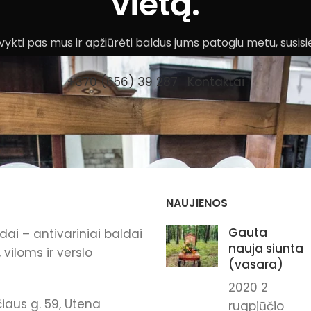
vietą.
ykti pas mus ir apžiūrėti baldus jums patogiu metu, susisi
+370 (656) 39 287
Kontaktai
NAUJIENOS
Gauta
ai – antivariniai baldai
nauja siunta
viloms ir verslo
(vasara)
2020 2
iaus g. 59, Utena
rugpjūčio