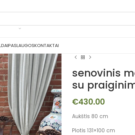
LDAI
PASLAUGOS
KONTAKTAI
senovinis m
su praigini
€
430.00
Aukštis 80 cm
Plotis 131×100 cm