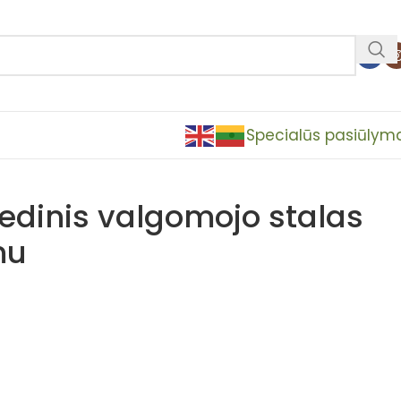
Specialūs pasiūlym
edinis valgomojo stalas
mu