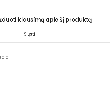
užduoti klausimą apie šį produktą
Siųsti
talai