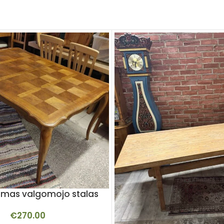
iamas valgomojo stalas
€
270.00