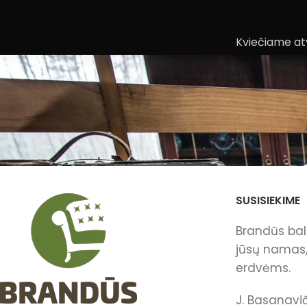
Kviečiame atv
SUSISIEKIME
Brandūs bald
jūsų namas, 
erdvėms.
J. Basanavič