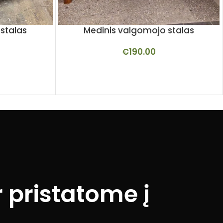
stalas
Medinis valgomojo stalas
€
190.00
 pristatome į