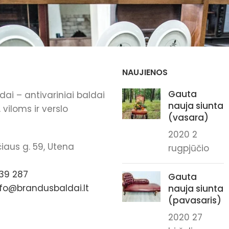
NAUJIENOS
Gauta
ai – antivariniai baldai
nauja siunta
viloms ir verslo
(vasara)
2020 2
iaus g. 59, Utena
rugpjūčio
39 287
Gauta
nfo@brandusbaldai.lt
nauja siunta
(pavasaris)
2020 27