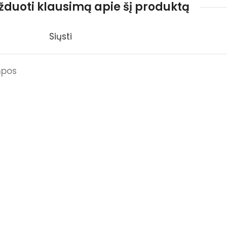
užduoti klausimą apie šį produktą
Siųsti
mpos