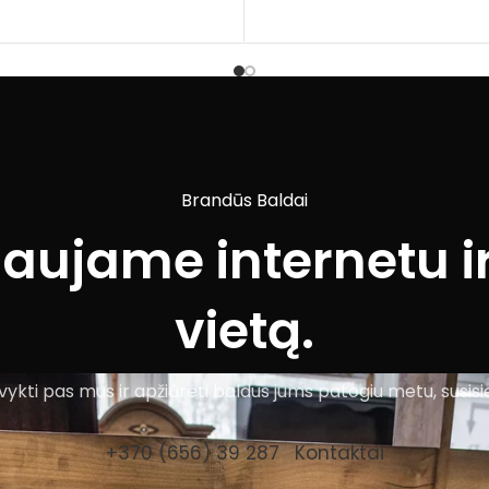
Brandūs Baldai
iaujame internetu ir
vietą.
ykti pas mus ir apžiūrėti baldus jums patogiu metu, susisi
+370 (656) 39 287
Kontaktai