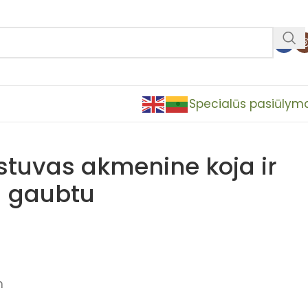
Specialūs pasiūlym
estuvas akmenine koja ir
u gaubtu
m