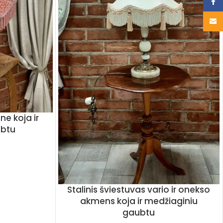
Face
Email
ne koja ir
ubtu
Stalinis šviestuvas vario ir onekso
akmens koja ir medžiaginiu
gaubtu