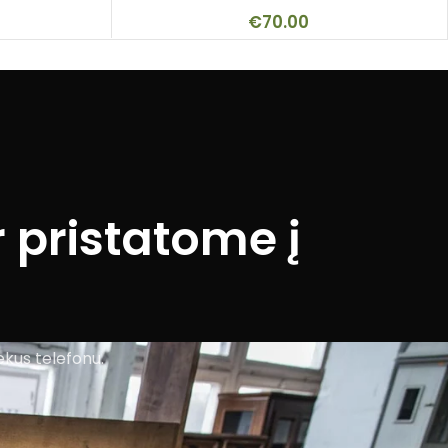
€
70.00
 pristatome į
ekus telefonu.