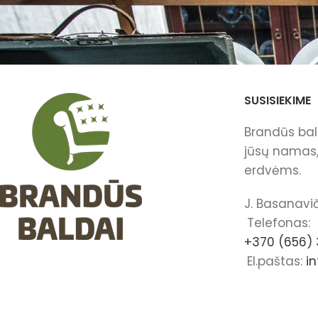
SUSISIEKIME
Brandūs bald
jūsų namas, 
erdvėms.
J. Basanavič
Telefonas:
+370 (656) 
El.paštas:
i