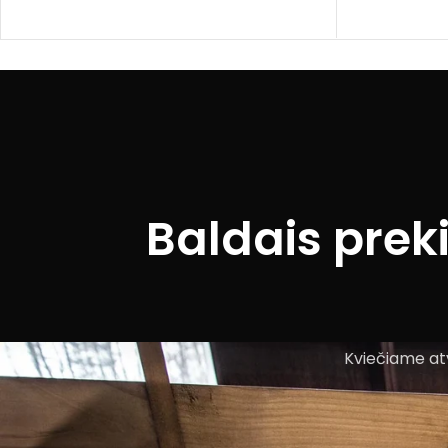
Baldais prek
Kviečiame atv