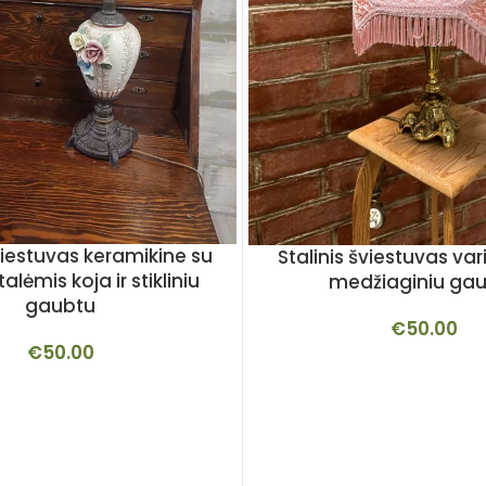
šviestuvas keramikine su
Stalinis šviestuvas vari
alėmis koja ir stikliniu
medžiaginiu ga
gaubtu
€
50.00
€
50.00