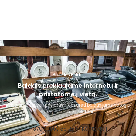
Brandūs Baldai
Baldais prekiaujame internetu ir
pristatome į vietą.
Kviečiame atvykti pas mus ir apžiūrėti baldus jums patogiu
metu, susisiekus telefonu.
+370 (656) 39 287
Kontaktai