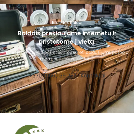
Brandūs Baldai
Baldais prekiaujame internetu ir
pristatome į vietą.
Kviečiame atvykti pas mus ir apžiūrėti baldus jums patogiu
metu, susisiekus telefonu.
+370 (656) 39 287
Kontaktai