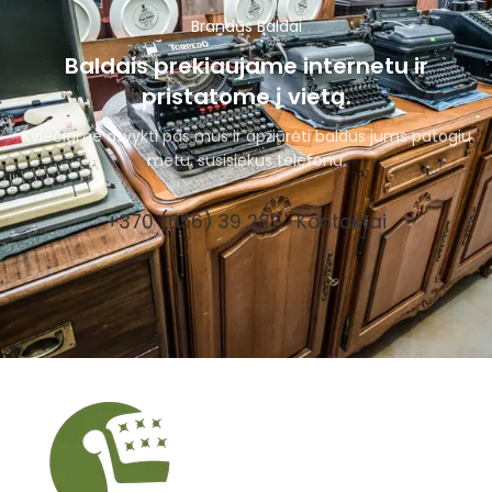
Brandūs Baldai
Baldais prekiaujame internetu ir
pristatome į vietą.
Kviečiame atvykti pas mus ir apžiūrėti baldus jums patogiu
metu, susisiekus telefonu.
+370 (656) 39 287
Kontaktai