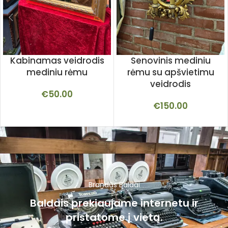
Kabinamas veidrodis
Senovinis mediniu
mediniu rėmu
rėmu su apšvietimu
veidrodis
€
50.00
€
150.00
Brandūs Baldai
Baldais prekiaujame internetu ir
pristatome į vietą.