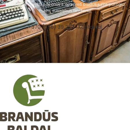
Kviečiame atvykti pas mus ir apžiūrėti baldus jums patogiu
metu, susisiekus telefonu.
+370 (656) 39 287
Kontaktai