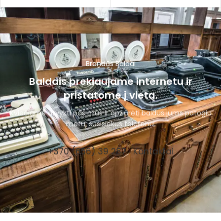
Brandūs Baldai
Baldais prekiaujame internetu ir
pristatome į vietą.
Kviečiame atvykti pas mus ir apžiūrėti baldus jums patogiu
metu, susisiekus telefonu.
+370 (656) 39 287
Kontaktai