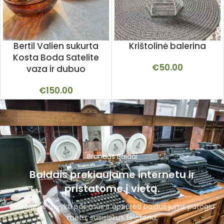
Bertil Valien sukurta
Krištolinė balerina
Kosta Boda Satelite
€
50.00
vaza ir dubuo
€
150.00
Brandūs Baldai
Baldais prekiaujame internetu ir
pristatome į vietą.
Kviečiame atvykti pas mus ir apžiūrėti baldus jums patogiu
metu, susisiekus telefonu.