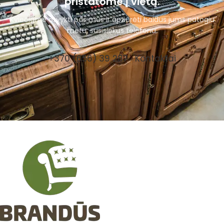
pristatome į vietą.
Kviečiame atvykti pas mus ir apžiūrėti baldus jums patogiu
metu, susisiekus telefonu.
+370 (656) 39 287
Kontaktai