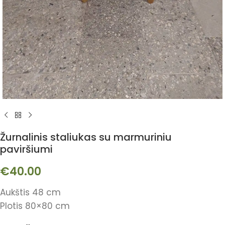
Žurnalinis staliukas su marmuriniu
paviršiumi
€
40.00
Aukštis 48 cm
Plotis 80×80 cm