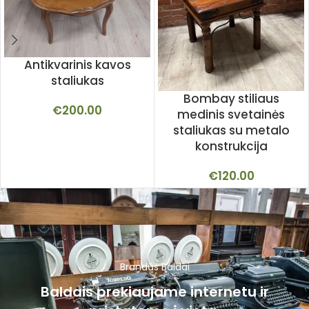
Antikvarinis kavos
staliukas
Bombay stiliaus
€
200.00
medinis svetainės
staliukas su metalo
konstrukcija
€
120.00
Brandūs Baldai
Baldais prekiaujame internetu ir