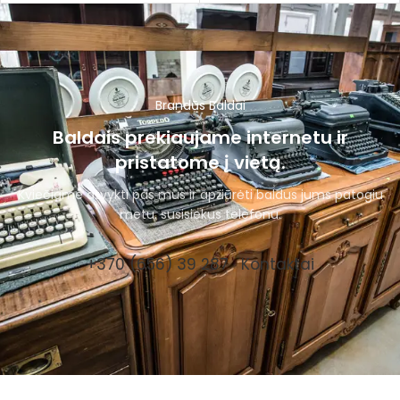
Brandūs Baldai
Baldais prekiaujame internetu ir
pristatome į vietą.
Kviečiame atvykti pas mus ir apžiūrėti baldus jums patogiu
metu, susisiekus telefonu.
+370 (656) 39 287
Kontaktai