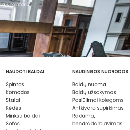
ekus telefonu.
NAUDOTI BALDAI
NAUDINGOS NUORODOS
Spintos
Baldų nuoma
Komodos
Baldų užsakymas
Stalai
Pasiūlimai kolegoms
Kėdės
Antkivaro supirkimas
Minkšti baldai
Reklama,
Sofos
bendradarbiavimas