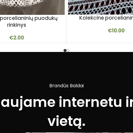
Kolekcinė porcelianin
ų porcelianinių puodukų
rinkinys
€
10.00
€
2.00
Brandūs Baldai
iaujame internetu ir
vietą.