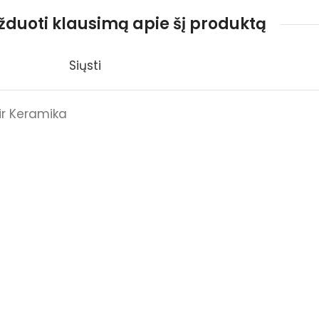
užduoti klausimą apie šį produktą
Siųsti
ir Keramika