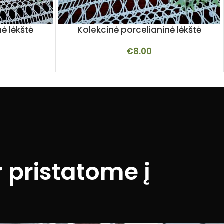
ė lėkštė
Kolekcinė porcelianinė lėkštė
€
8.00
 pristatome į