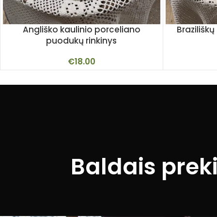
Angliško kaulinio porceliano
Brazilišk
puodukų rinkinys
€
18.00
Baldais prek