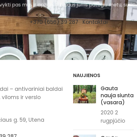
ykti pas mus ir apžiūrėti baldus jums patogiu metu, susisi
+370 (656) 39 287
Kontaktai
NAUJIENOS
Gauta
ai – antivariniai baldai
nauja siunta
viloms ir verslo
(vasara)
2020 2
iaus g. 59, Utena
rugpjūčio
39 287