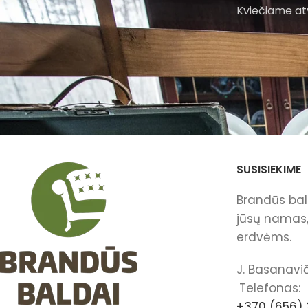
Kviečiame atv
SUSISIEKIME
Brandūs bald
jūsų namas, 
erdvėms.
J. Basanavič
Telefonas:
+370 (656) 