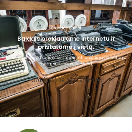
Brandūs Baldai
Baldais prekiaujame internetu ir
pristatome į vietą.
Kviečiame atvykti pas mus ir apžiūrėti baldus jums patogiu
metu, susisiekus telefonu.
+370 (656) 39 287
Kontaktai