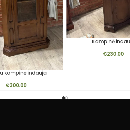
Kampinė indau
€
230.00
ška kampinė indauja
€
300.00