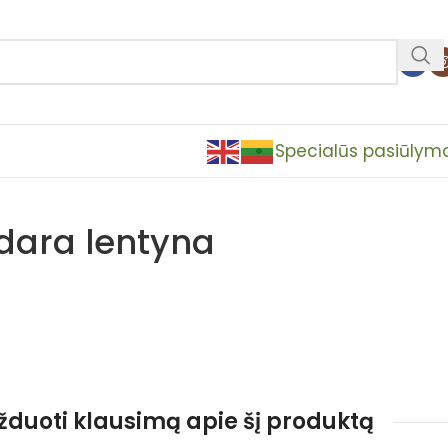
Specialūs pasiūlym
dara lentyna
užduoti klausimą apie šį produktą