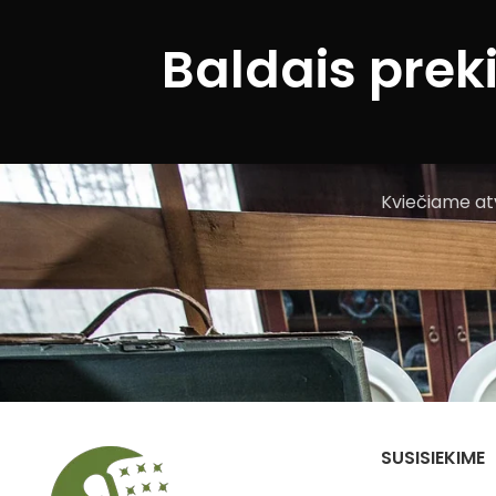
Baldais prek
Kviečiame atv
SUSISIEKIME