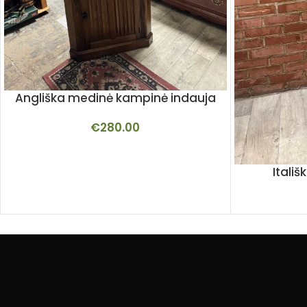
Angliška medinė kampinė indauja
€
280.00
Itali