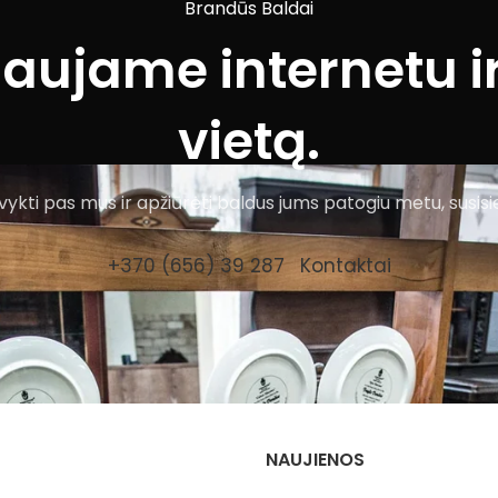
Brandūs Baldai
iaujame internetu ir
vietą.
ykti pas mus ir apžiūrėti baldus jums patogiu metu, susisi
+370 (656) 39 287
Kontaktai
NAUJIENOS