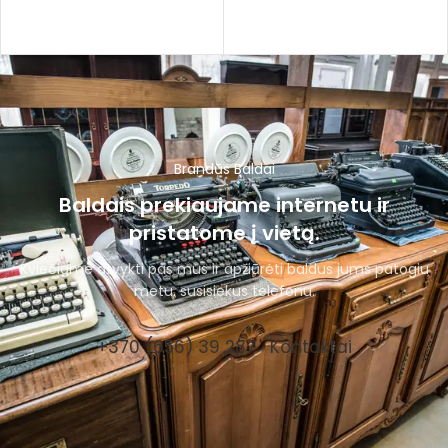
Brandūs Baldai
Baldais prekiaujame internetu ir
pristatome į vietą.
Kviečiame atvykti pas mus ir apžiūrėti baldus jums patogiu
metu, susisiekus telefonu.
+370 (656) 39 287
Kontaktai