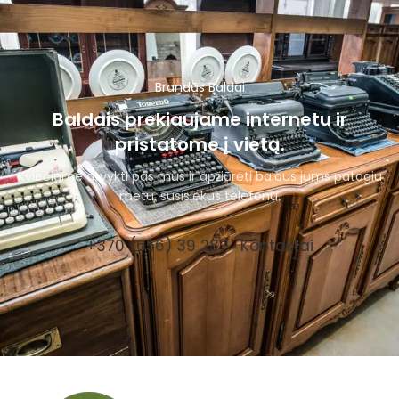
Brandūs Baldai
Baldais prekiaujame internetu ir
pristatome į vietą.
Kviečiame atvykti pas mus ir apžiūrėti baldus jums patogiu
metu, susisiekus telefonu.
+370 (656) 39 287
Kontaktai