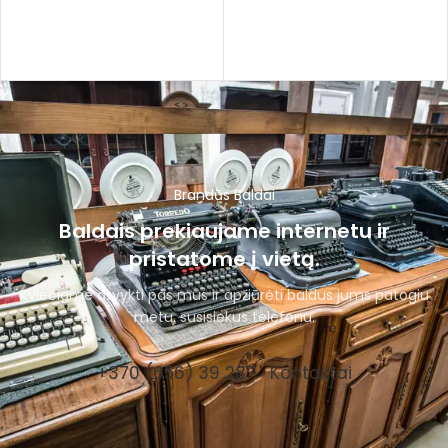
Brandūs Baldai
Baldais prekiaujame internetu ir
pristatome į vietą.
Kviečiame atvykti pas mus ir apžiūrėti baldus jums patogiu
metu, susisiekus telefonu.
+370 (656) 39 287
Kontaktai