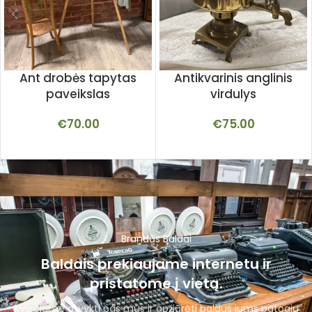
Ant drobės tapytas
Antikvarinis anglinis
paveikslas
virdulys
€
70.00
€
75.00
Brandūs Baldai
Baldais prekiaujame internetu ir
pristatome į vietą.
Kviečiame atvykti pas mus ir apžiūrėti baldus jums patogiu