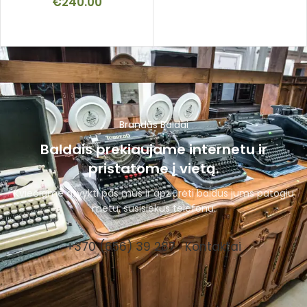
€
240.00
Brandūs Baldai
Baldais prekiaujame internetu ir
pristatome į vietą.
Kviečiame atvykti pas mus ir apžiūrėti baldus jums patogiu
metu, susisiekus telefonu.
+370 (656) 39 287
Kontaktai