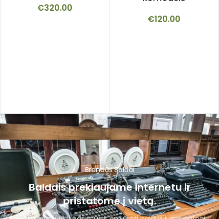
€
320.00
€
120.00
Brandūs Baldai
Baldais prekiaujame internetu ir
pristatome į vietą.
Kviečiame atvykti pas mus ir apžiūrėti baldus jums patogiu