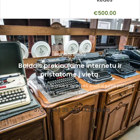
€
500.00
Brandūs Baldai
Baldais prekiaujame internetu ir
pristatome į vietą.
Kviečiame atvykti pas mus ir apžiūrėti baldus jums patogiu
metu, susisiekus telefonu.
+370 (656) 39 287
Kontaktai