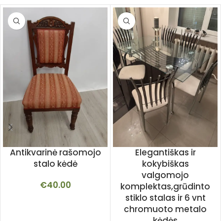
Antikvarinė rašomojo
Elegantiškas ir
stalo kėdė
kokybiškas
valgomojo
€
40.00
komplektas,grūdinto
stiklo stalas ir 6 vnt
chromuoto metalo
kėdės