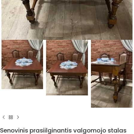
Senovinis prasiilginantis valgomojo stalas