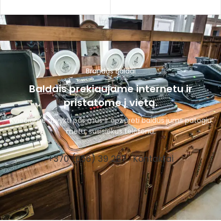
Brandūs Baldai
Baldais prekiaujame internetu ir
pristatome į vietą.
Kviečiame atvykti pas mus ir apžiūrėti baldus jums patogiu
metu, susisiekus telefonu.
+370 (656) 39 287
Kontaktai