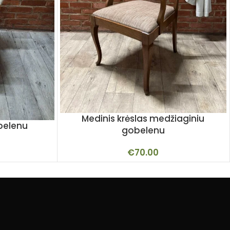
Medinis krėslas medžiaginiu
obelenu
gobelenu
€
70.00