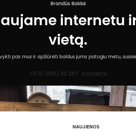
Brandūs Baldai
iaujame internetu ir
vietą.
ykti pas mus ir apžiūrėti baldus jums patogiu metu, susisi
+370 (656) 39 287
Kontaktai
NAUJIENOS