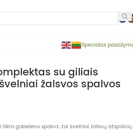
Specialūs pasiūlym
omplektas su giliais
r švelniai žalsvos spalvos
 tikra gobeleno spalva…tai švelniai žalsvų atspalvių