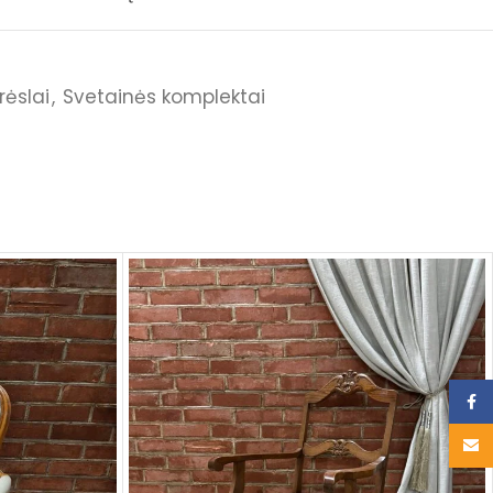
rėslai
,
Svetainės komplektai
Face
Email