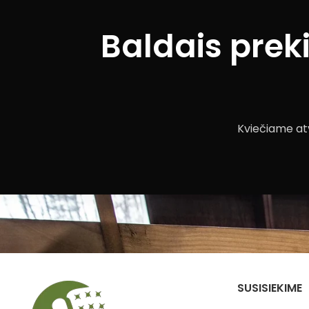
Baldais prek
Kviečiame atv
SUSISIEKIME