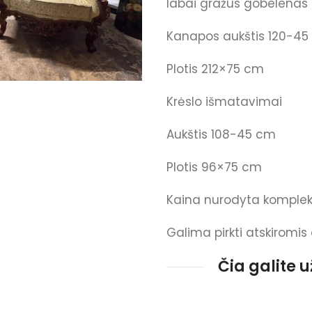
labai gražus gobelenas
Kanapos aukštis 120-4
Plotis 212×75 cm
Krėslo išmatavimai
Aukštis 108-45 cm
Plotis 96×75 cm
Kaina nurodyta komplek
Galima pirkti atskiromis
Čia galite 