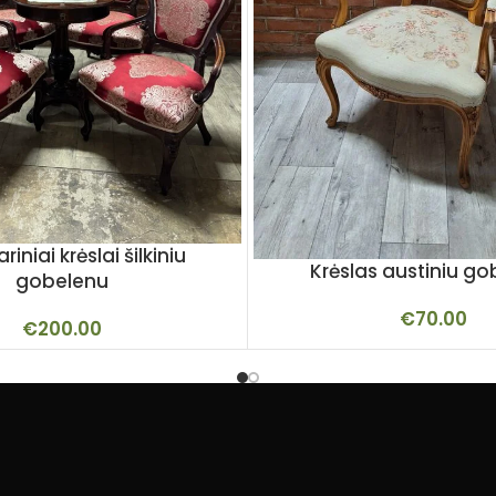
riniai krėslai šilkiniu
Krėslas austiniu g
gobelenu
€
70.00
€
200.00