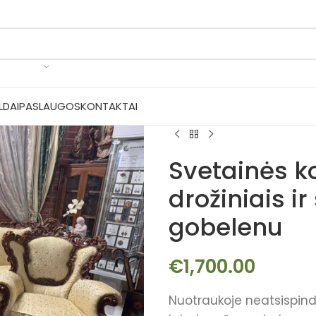
LDAI
PASLAUGOS
KONTAKTAI
Svetainės k
drožiniais i
gobelenu
€
1,700.00
Nuotraukoje neatsispindi