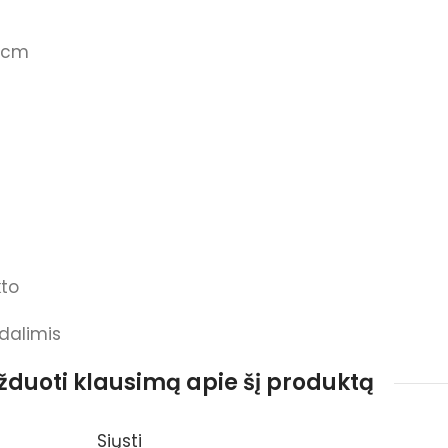
5 cm
to
 dalimis
užduoti klausimą apie šį produktą
Siųsti