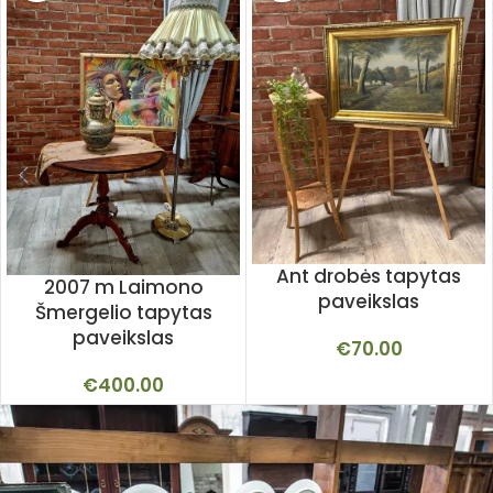
Ant drobės tapytas
2007 m Laimono
paveikslas
Šmergelio tapytas
paveikslas
€
70.00
€
400.00