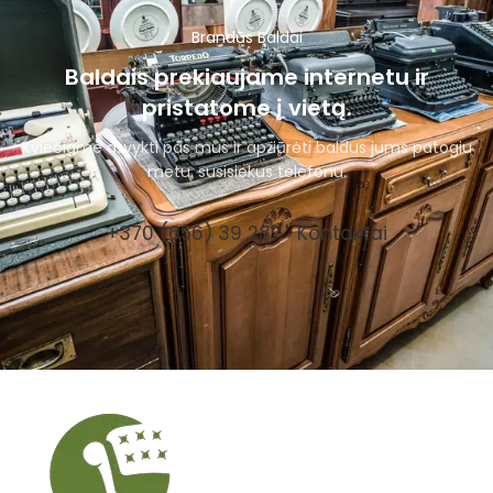
Brandūs Baldai
Baldais prekiaujame internetu ir
pristatome į vietą.
Kviečiame atvykti pas mus ir apžiūrėti baldus jums patogiu
metu, susisiekus telefonu.
+370 (656) 39 287
Kontaktai