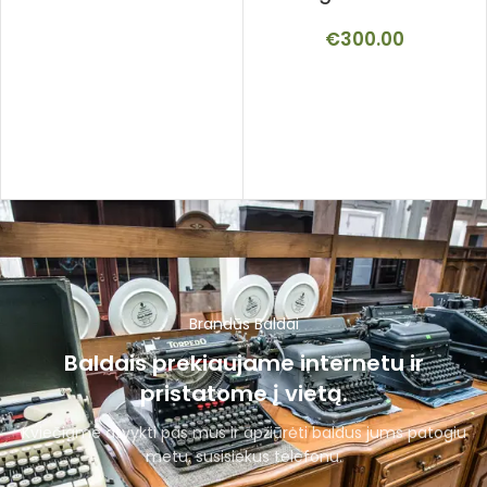
€
300.00
Brandūs Baldai
Baldais prekiaujame internetu ir
pristatome į vietą.
Kviečiame atvykti pas mus ir apžiūrėti baldus jums patogiu
metu, susisiekus telefonu.