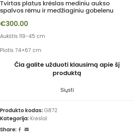
Tvirtas platus krėslas mediniu aukso
spalvos rėmu ir medžiaginiu gobelenu
€
300.00
Aukštis 119-45 cm
Plotis 74×67 cm
Čia galite užduoti klausimą apie šį
produktą
Siųsti
Produkto kodas:
G872
Kategorija:
Krėslai
Share: