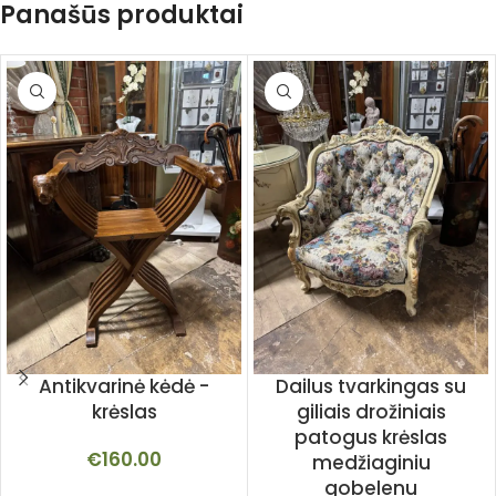
Panašūs produktai
Antikvarinė kėdė -
Dailus tvarkingas su
krėslas
giliais drožiniais
patogus krėslas
€
160.00
medžiaginiu
gobelenu