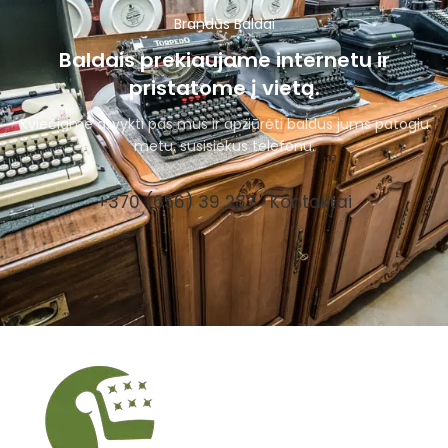
Brandūs Baldai
Baldais prekiaujame internetu ir
pristatome į vietą.
Kviečiame atvykti pas mus ir apžiūrėti baldus jums patogiu
metu, susisiekus telefonu.
+370 (656) 39 287
Kontaktai